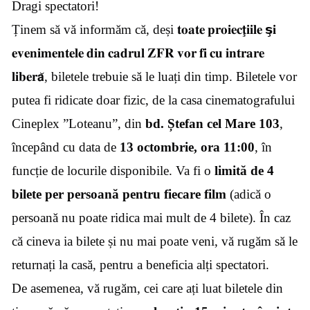
Dragi spectatori!
Ținem să vă informăm că, deși
𝐭𝐨𝐚𝐭𝐞
𝐩𝐫𝐨𝐢𝐞𝐜𝘁̧𝐢𝐢𝐥𝐞
𝘀̧𝐢
𝐞𝐯𝐞𝐧𝐢𝐦𝐞𝐧𝐭𝐞𝐥𝐞
𝐝𝐢𝐧
𝐜𝐚𝐝𝐫𝐮𝐥
𝐙𝐅𝐑
𝐯𝐨𝐫
𝐟𝐢
𝐜𝐮
𝐢𝐧𝐭𝐫𝐚𝐫𝐞
𝐥𝐢𝐛𝐞𝐫𝗮̆
, biletele trebuie să le luați din timp. Biletele vor
putea fi ridicate doar fizic, de la casa cinematografului
Cineplex ”Loteanu”, din
bd. Ștefan cel Mare 103
,
începând cu data de
13 octombrie, ora 11:00
, în
funcție de locurile disponibile. Va fi o
limită de 4
bilete per persoană pentru fiecare film
(adică o
persoană nu poate ridica mai mult de 4 bilete). În caz
că cineva ia bilete și nu mai poate veni, vă rugăm să le
returnați la casă, pentru a beneficia alți spectatori.
De asemenea, vă rugăm, cei care ați luat biletele din