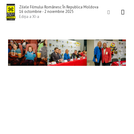
Skip
Mai
Zilele Filmului Românesc În Republica Moldova
to
Search
16 octombrie - 2 noiembrie 2025
Men
Ediția a XI-a
content