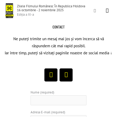
Skip
Mai
Zilele Filmului Românesc În Republica Moldova
to
Search
16 octombrie - 2 noiembrie 2025
Men
Ediția a XI-a
content
CONTACT
Ne puteți trimite un mesaj mai jos și vom încerca să vă
răspundem cât mai rapid posibil.
Iar între timp, puteți să vizitați paginile noastre de social media ↓
F
Y
a
o
c
u
e
t
Nume (required)
b
u
o
b
o
e
Adresa E-mail (required)
k