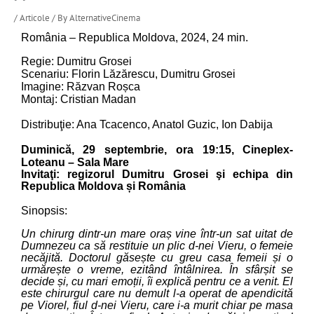
/
Articole
/ By
AlternativeCinema
România – Republica Moldova, 2024, 24 min.
Regie: Dumitru Grosei
Scenariu: Florin Lăzărescu, Dumitru Grosei
Imagine: Răzvan Roșca
Montaj: Cristian Madan
Distribuţie: Ana Tcacenco, Anatol Guzic, Ion Dabija
Duminică, 29 septembrie, ora 19:15, Cineplex-
Loteanu – Sala Mare
Invitaţi: regizorul Dumitru Grosei şi echipa din
Republica Moldova și România
Sinopsis:
Un chirurg dintr-un mare oraș vine într-un sat uitat de
Dumnezeu ca să restituie un plic d-nei Vieru, o femeie
necăjită. Doctorul găsește cu greu casa femeii și o
urmărește o vreme, ezitând întâlnirea. În sfârșit se
decide și, cu mari emoții, îi explică pentru ce a venit. El
este chirurgul care nu demult l-a operat de apendicită
pe Viorel, fiul d-nei Vieru, care i-a murit chiar pe masa