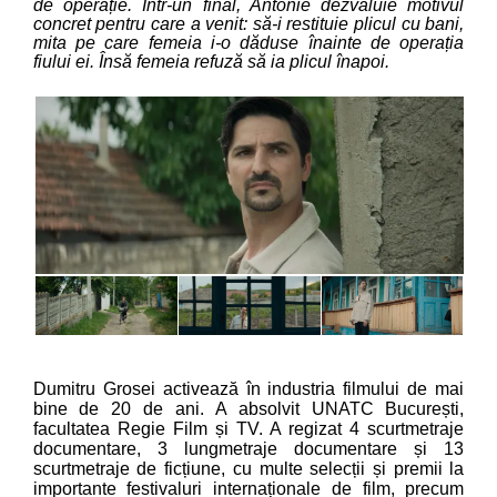
de operație. Într-un final, Antonie dezvăluie motivul
concret pentru care a venit: să-i restituie plicul cu bani,
mita pe care femeia i-o dăduse înainte de operația
fiului ei. Însă femeia refuză să ia plicul înapoi.
Dumitru Grosei activează în industria filmului de mai
bine de 20 de ani. A absolvit UNATC București,
facultatea Regie Film și TV. A regizat 4 scurtmetraje
documentare, 3 lungmetraje documentare și 13
scurtmetraje de ficțiune, cu multe selecții și premii la
importante festivaluri internaționale de film, precum