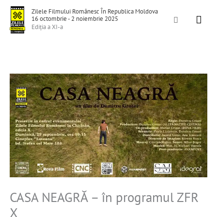
Skip
Mai
Zilele Filmului Românesc În Republica Moldova
to
Search
16 octombrie - 2 noiembrie 2025
Men
Ediția a XI-a
content
CASA NEAGRĂ – în programul ZFR
X