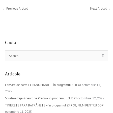
←
Previous Articol
Next Articol
→
Caută
S
e
a
Articole
r
c
Lansare de carte ECRANOMANIE – în programul ZFR XI
octombrie 13,
h
2025
f
Scurtmetraje Gheorghe Preda – în programul ZFR XI
octombrie 12, 2025
o
TINEREȚE FĂRĂ BĂTRÂNEȚE – în programul ZFR XI, FILM PENTRU COPII
r
octombrie 11, 2025