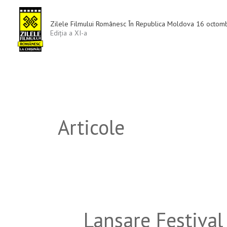
Skip
to
Zilele Filmului Românesc În Republica Moldova 16 octom
content
Ediția a XI-a
Articole
Lansare Festival 
Lansare
Festival