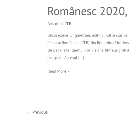
Românesc 2020, e
Zilele
Filmului
Românesc
Articole
/
ZFR
2020,
Unsprezece lungmetraje, atât noi, cât și clasice,
ediția
Filmului Românesc (ZFR) din Republica Moldova
a
de patru zile, cinefilii vor viziona filmele gratu
VI
program. Accesul […]
a
Read More »
←
Previous