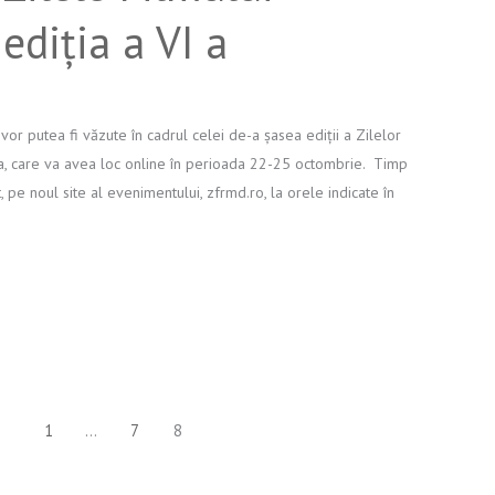
diția a VI a
 vor putea fi văzute în cadrul celei de-a șasea ediții a Zilelor
, care va avea loc online în perioada 22-25 octombrie. Timp
it, pe noul site al evenimentului, zfrmd.ro, la orele indicate în
1
…
7
8