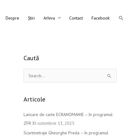
Search
Despre
Știri
Arhiva
Contact
Facebook
Caută
S
e
a
Articole
r
c
Lansare de carte ECRANOMANIE – în programul
h
ZFR XI
octombrie 13, 2025
f
Scurtmetraje Gheorghe Preda – în programul
o