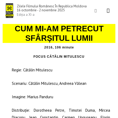
Skip
Mai
Zilele Filmului Românesc În Republica Moldova
to
Search
16 octombrie - 2 noiembrie 2025
Men
Ediția a XI-a
content
CUM MI-AM PETRECUT
SFÂRȘITUL LUMII
2016, 106 minute
FOCUS CĂTĂLIN MITULESCU
Regie: Cătălin Mitulescu
Scenariu: Cătălin Mitulescu, Andreea Vălean
Imagine: Marius Panduru
Distribuție: Dorotheea Petre, Timotei Duma, Mircea
Diaconu, Jean Constantin, Carmen Ungureanu, Florin