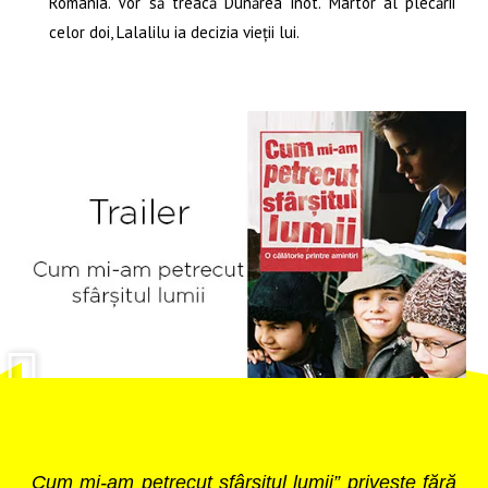
România. Vor să treacă Dunărea înot. Martor al plecării
celor doi, Lalalilu ia decizia vieții lui.
Cum mi-am petrecut sfârșitul lumii” privește fără