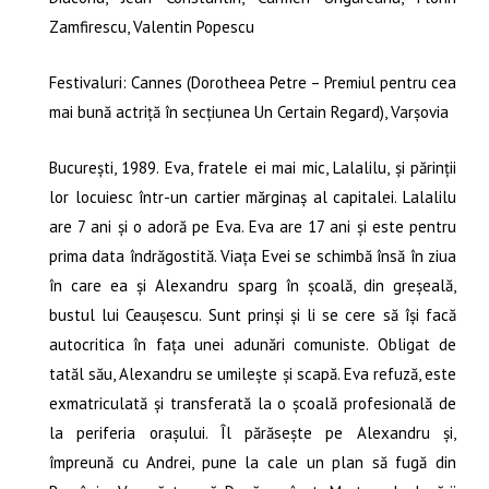
Zamfirescu, Valentin Popescu
Festivaluri: Cannes (Dorotheea Petre – Premiul pentru cea
mai bună actriţă în secţiunea Un Certain Regard), Varșovia
București, 1989. Eva, fratele ei mai mic, Lalalilu, și părinții
lor locuiesc într-un cartier mărginaș al capitalei. Lalalilu
are 7 ani și o adoră pe Eva. Eva are 17 ani și este pentru
prima data îndrăgostită. Viața Evei se schimbă însă în ziua
în care ea și Alexandru sparg în școală, din greșeală,
bustul lui Ceaușescu. Sunt prinși și li se cere să își facă
autocritica în fața unei adunări comuniste. Obligat de
tatăl său, Alexandru se umilește și scapă. Eva refuză, este
exmatriculată și transferată la o școală profesională de
la periferia orașului. Îl părăsește pe Alexandru și,
împreună cu Andrei, pune la cale un plan să fugă din