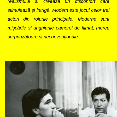
realismului și creează un disconfort care
stimulează şi intrigă. Modern este jocul celor trei
actori din rolurile principale. Moderne sunt
mișcările și unghiurile camerei de filmat, mereu
surprinzătoare și neconvenționale.