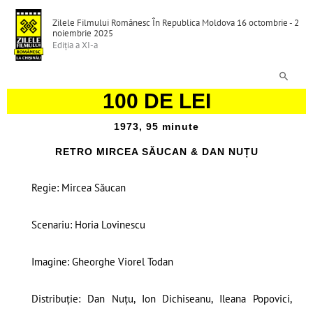
Skip
Zilele Filmului Românesc În Republica Moldova 16 octombrie - 2
to
noiembrie 2025
content
Ediția a XI-a
Search
100 DE LEI
1973, 95 minute
RETRO MIRCEA SĂUCAN & DAN NUȚU
Regie: Mircea Săucan
Scenariu: Horia Lovinescu
Imagine: Gheorghe Viorel Todan
Distribuție: Dan Nuțu, Ion Dichiseanu, Ileana Popovici,