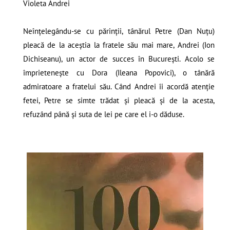
Violeta Andrei
Neînţelegându-se cu părinţii, tânărul Petre (Dan Nuţu)
pleacă de la aceştia la fratele său mai mare, Andrei (Ion
Dichiseanu), un actor de succes în Bucureşti. Acolo se
împrieteneşte cu Dora (Ileana Popovici), o tânără
admiratoare a fratelui său. Când Andrei îi acordă atenţie
fetei, Petre se simte trădat şi pleacă şi de la acesta,
refuzând până şi suta de lei pe care el i-o dăduse.