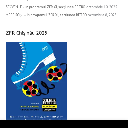
r
SECVENȚE – în programul ZFR XI, secțiunea RETRO
octombrie 10, 2025
:
MERE ROȘII – în programul ZFR XI, secțiunea RETRO
octombrie 8, 2025
ZFR Chișinău 2025