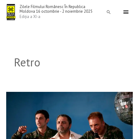
Skip
Main
Zilele Filmului Românesc În Republica
to
Moldova 16 octombrie - 2 noiembrie 2025
Search
Menu
Ediția a XI-a
content
Retro
Focus
Ion
Sapdaru
şi
o
retrospectivă
Lucian