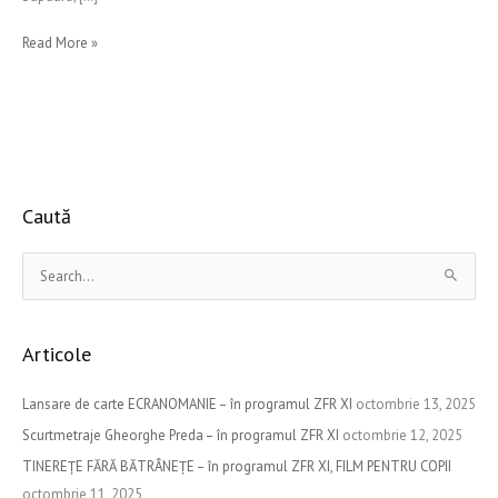
Read More »
Caută
S
e
a
Articole
r
c
Lansare de carte ECRANOMANIE – în programul ZFR XI
octombrie 13, 2025
h
Scurtmetraje Gheorghe Preda – în programul ZFR XI
octombrie 12, 2025
f
TINEREȚE FĂRĂ BĂTRÂNEȚE – în programul ZFR XI, FILM PENTRU COPII
o
octombrie 11, 2025