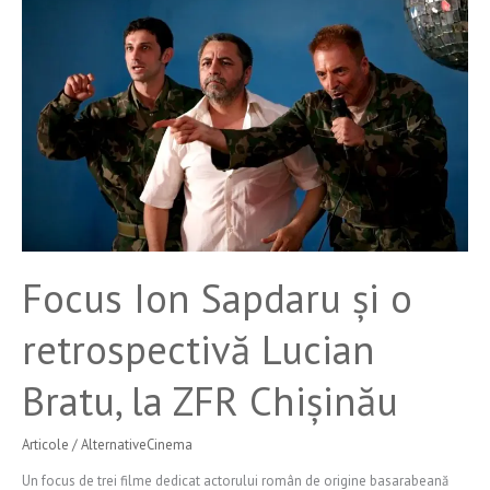
Sapdaru
şi
o
retrospectivă
Lucian
Bratu,
la
ZFR
Chişinău
Focus Ion Sapdaru şi o
retrospectivă Lucian
Bratu, la ZFR Chişinău
Articole
/
AlternativeCinema
Un focus de trei filme dedicat actorului român de origine basarabeană