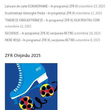
c
Lansare de carte ECRANOMANIE – în programul ZFR XI
octombrie 13, 2025
h
Scurtmetraje Gheorghe Preda – în programul ZFR XI
octombrie 12, 2025
f
TINEREȚE FĂRĂ BĂTRÂNEȚE – în programul ZFR XI, FILM PENTRU COPII
o
octombrie 11, 2025
r
SECVENȚE – în programul ZFR XI, secțiunea RETRO
octombrie 10, 2025
:
MERE ROȘII – în programul ZFR XI, secțiunea RETRO
octombrie 8, 2025
ZFR Chișinău 2025