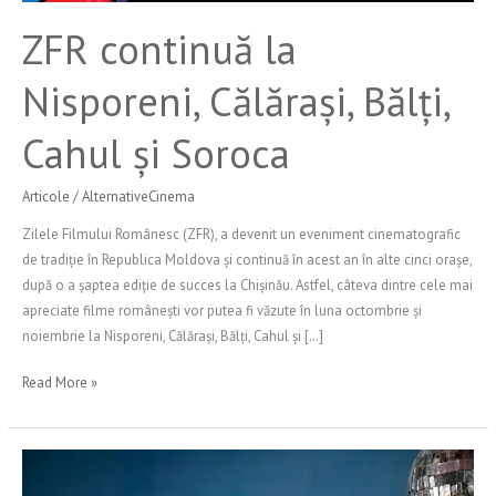
și
ZFR continuă la
Soroca
Nisporeni, Călărași, Bălți,
Cahul și Soroca
Articole
/
AlternativeCinema
Zilele Filmului Românesc (ZFR), a devenit un eveniment cinematografic
de tradiție în Republica Moldova și continuă în acest an în alte cinci orașe,
după o a șaptea ediție de succes la Chișinău. Astfel, câteva dintre cele mai
apreciate filme românești vor putea fi văzute în luna octombrie și
noiembrie la Nisporeni, Călărași, Bălți, Cahul și […]
Read More »
Focus
Ion