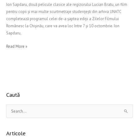
Ion Sapdaru, două pelicule clasice ale regizorului Lucian Bratu, un film
pentru copii şi mai multe scurtmetraje studenţeşti din arhiva UNATC
completează programul celei de-a şaptea ediţii a Zilelor Filmului
Românesc la Chişinău, care va avea loc între 7 şi 10 octombrie. Ion
Sapdaru,
Read More »
Caută
S
e
a
Articole
r