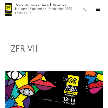
Skip
Main
Zilele Filmului Românesc În Republica
to
Moldova 16 octombrie - 2 noiembrie 2025
Search
Menu
Ediția a XI-a
content
ZFR VII
ZFR
continuă
la
Nisporeni,
Călărași,
Bălți,
Cahul