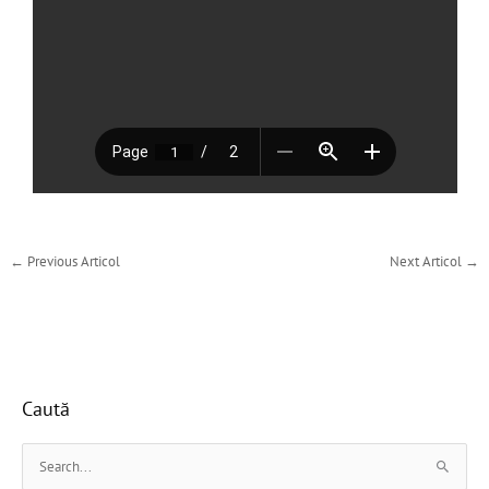
←
Previous Articol
Next Articol
→
Caută
S