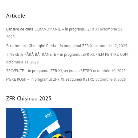
e
a
Articole
r
c
Lansare de carte ECRANOMANIE – în programul ZFR XI
octombrie 13,
h
2025
f
Scurtmetraje Gheorghe Preda – în programul ZFR XI
octombrie 12, 2025
o
TINEREȚE FĂRĂ BĂTRÂNEȚE – în programul ZFR XI, FILM PENTRU COPII
r
octombrie 11, 2025
:
SECVENȚE – în programul ZFR XI, secțiunea RETRO
octombrie 10, 2025
MERE ROȘII – în programul ZFR XI, secțiunea RETRO
octombrie 8, 2025
ZFR Chișinău 2025