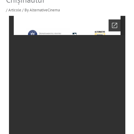
/
Articole
/ By
AlternativeCinema