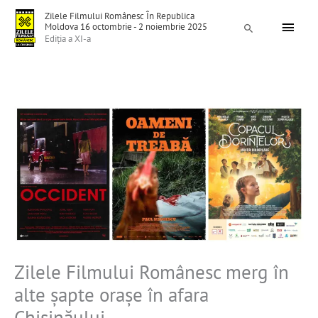
Skip
Main
Zilele Filmului Românesc În Republica
to
Moldova 16 octombrie - 2 noiembrie 2025
Search
Menu
Ediția a XI-a
content
Zilele Filmului Românesc merg în
alte şapte oraşe în afara
Chişinăului