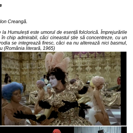
e
 Ion Creangă.
de la Humulești este umorul de esență folclorică. Împrejurările
ă în chip admirabil, căci cineastul știe să concentreze, cu un
arodia se integrează firesc, căci ea nu alterează nici basmul,
iu (România literară, 1965)