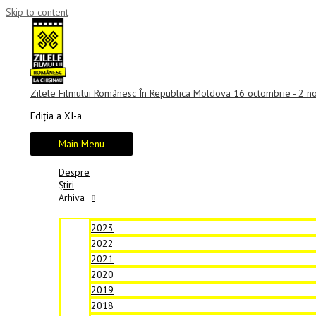
Skip to content
Zilele Filmului Românesc În Republica Moldova 16 octombrie - 2 
Ediția a XI-a
Main Menu
Despre
Știri
Arhiva
2023
2022
2021
2020
2019
2018