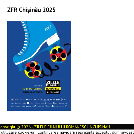
ZFR Chișinău 2025
opyright © 2026 - ZILELE FILMULUI ROMANESC LA CHIȘINĂU
e utillizare cookie-uri. Continuarea navigării reprezintă acceptul dumnevoast