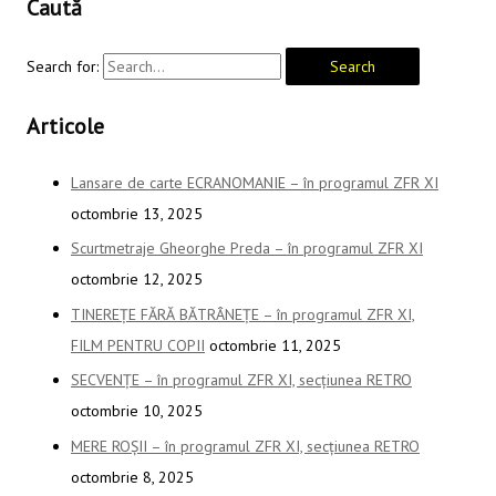
Caută
Search for:
Articole
Lansare de carte ECRANOMANIE – în programul ZFR XI
octombrie 13, 2025
Scurtmetraje Gheorghe Preda – în programul ZFR XI
octombrie 12, 2025
TINEREȚE FĂRĂ BĂTRÂNEȚE – în programul ZFR XI,
FILM PENTRU COPII
octombrie 11, 2025
SECVENȚE – în programul ZFR XI, secțiunea RETRO
octombrie 10, 2025
MERE ROȘII – în programul ZFR XI, secțiunea RETRO
octombrie 8, 2025