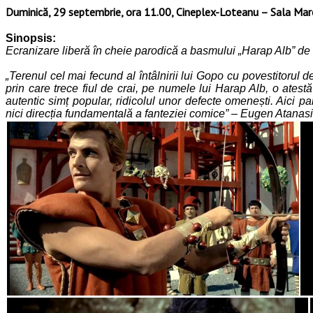
Duminică, 29 septembrie, ora 11.00, Cineplex-Loteanu – Sala Mar
Sinopsis:
Ecranizare liberă în cheie parodică a basmului „Harap Alb” de
„Terenul cel mai fecund al întâlnirii lui Gopo cu povestitorul 
prin care trece fiul de crai, pe numele lui Harap Alb, o atest
autentic simț popular, ridicolul unor defecte omenești. Aici p
nici direcția fundamentală a fanteziei comice” – Eugen Atanas