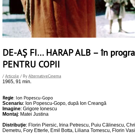
DE-AȘ FI… HARAP ALB – în progra
PENTRU COPII
/
Articole
/ By
AlternativeCinema
1965, 91 min.
Regie
: Ion Popescu-Gopo
Scenariu
: Ion Popescu-Gopo, după Ion Creangă
Imagine
: Grigore Ionescu
Montaj
: Matei Justina
Distribuţie
: Florin Piersic, Irina Petrescu, Puiu Călinescu, 
Demetru, Fory Etterle, Emil Botta, Liliana Tomescu, Florin Vas