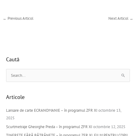
←
Previous Articol
Next Articol
→
Caută
S
e
a
Articole
r
c
Lansare de carte ECRANOMANIE – în programul ZFR XI
octombrie 13,
h
2025
f
Scurtmetraje Gheorghe Preda – în programul ZFR XI
octombrie 12, 2025
o
TINEREȚE FĂRĂ BĂTRÂNEȚE – în programul ZFR XI, FILM PENTRU COPII