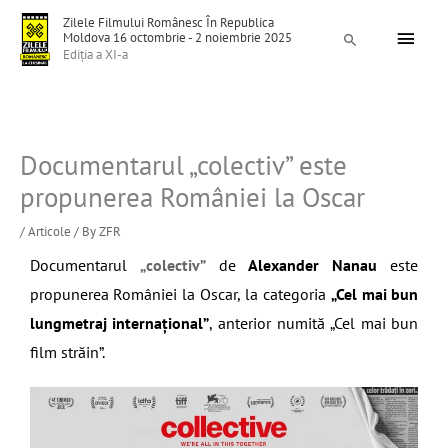
Skip
Main
Zilele Filmului Românesc În Republica
to
Moldova 16 octombrie - 2 noiembrie 2025
Search
Menu
Ediția a XI-a
content
Documentarul „colectiv” este
propunerea României la Oscar
/
Articole
/ By
ZFR
Documentarul
„colectiv”
de
Alexander Nanau
este
propunerea României la Oscar, la categoria
„Cel mai bun
lungmetraj internațional”
, anterior numită „Cel mai bun
film străin”.