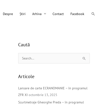
Search
Despre
Știri
Arhiva
Contact
Facebook
Caută
S
e
a
Articole
r
c
Lansare de carte ECRANOMANIE – în programul
h
ZFR XI
octombrie 13, 2025
f
Scurtmetraje Gheorghe Preda – în programul
o