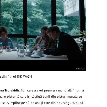
e din filmul INK WASH
rra Tsorakidis
, film care a avut premiera mondială în urmă
a, o pictoriță care își câștigă banii din picturi murale, se
ii sale. Împlinește 40 de ani și este din nou singură, după