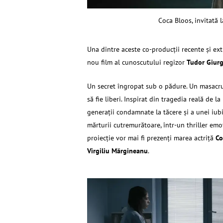
Coca Bloos, invitată
Una dintre aceste co-producţii recente şi ex
nou film al cunoscutului regizor
Tudor Giur
Un secret îngropat sub o pădure. Un masacru 
să fie liberi. Inspirat din tragedia reală de
generații condamnate la tăcere și a unei iubiri
mărturii cutremurătoare, într-un thriller emo
proiecţie vor mai fi prezenţi marea actriţă
Co
Virgiliu Mărgineanu
.