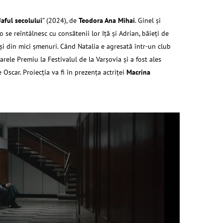
Jaful secolului
” (2024), de
Teodora Ana Mihai
. Ginel și
o se reîntâlnesc cu consătenii lor Iță și Adrian, băieți de
r și din mici șmenuri. Când Natalia e agresată într-un club
Marele Premiu la Festivalul de la Varşovia şi a fost ales
Oscar. Proiecţia va fi în prezenţa actriţei
Macrina