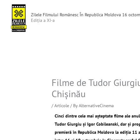
Skip
to
Zilele Filmului Românesc În Republica Moldova 16 octom
content
Ediția a XI-a
Filme de Tudor Giurgiu
Chişinău
/
Articole
/ By
AlternativeCinema
Cinci dintre cele mai aşteptate filme ale anu
Tudor Giurgiu şi Igor Cobileanski, dar şi pr
premieră în Republica Moldova la ediţia 11 a