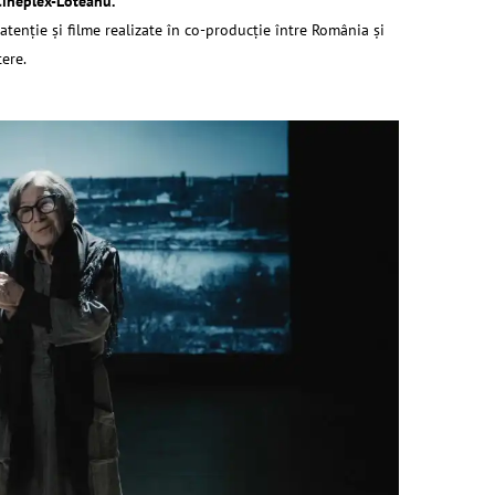
Cineplex-Loteanu.
atenţie şi filme realizate în co-producţie între România şi
tere.