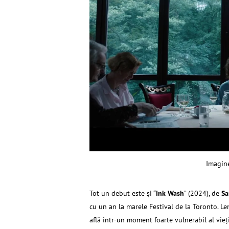
Imagin
Tot un debut este şi “
Ink Wash
” (2024), de
Sa
cu un an la marele Festival de la Toronto. Len
află într-un moment foarte vulnerabil al vieț