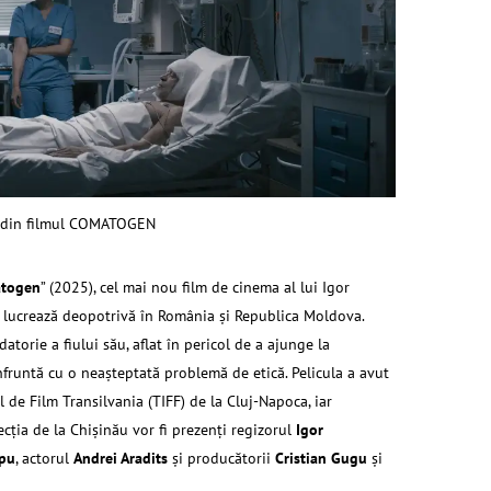
 din filmul COMATOGEN
togen
” (2025), cel mai nou film de cinema al lui Igor
e lucrează deopotrivă în România şi Republica Moldova.
torie a fiului său, aflat în pericol de a ajunge la
onfruntă cu o neașteptată problemă de etică. Pelicula a avut
 de Film Transilvania (TIFF) de la Cluj-Napoca, iar
ecţia de la Chişinău vor fi prezenţi regizorul
Igor
pu
, actorul
Andrei Aradits
şi producătorii
Cristian Gugu
şi