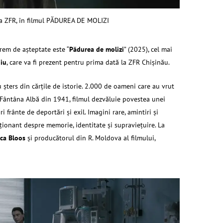
 la ZFR, în filmul PĂDUREA DE MOLIZI
trem de aşteptate este “
Pădurea de molizi
” (2025), cel mai
giu
, care va fi prezent pentru prima dată la ZFR Chişinău.
șters din cărțile de istorie. 2.000 de oameni care au vrut
 la Fântâna Albă din 1941, filmul dezvăluie povestea unei
 frânte de deportări și exil. Imagini rare, amintiri și
ționant despre memorie, identitate și supraviețuire. La
ca Bloos
şi producătorul din R. Moldova al filmului,