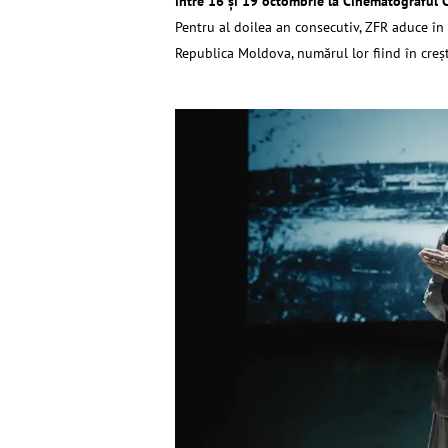
între 16 şi 19 octombrie la Cinematograful 
Pentru al doilea an consecutiv, ZFR aduce în 
Republica Moldova, numărul lor fiind în creş