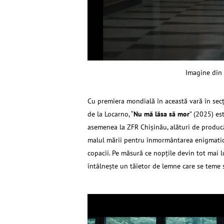
Imagine din
Cu premiera mondială în această vară în secţ
de la Locarno, “
Nu mă lăsa să mor
” (2025) es
asemenea la ZFR Chişinău, alături de produ
malul mării pentru înmormântarea enigmatice
copacii. Pe măsură ce nopţile devin tot mai lu
întâlneşte un tăietor de lemne care se teme