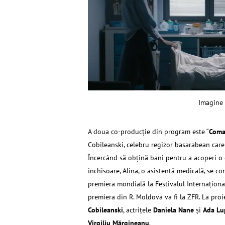
Imagine
A doua co-producţie din program este “
Coma
Cobileanski, celebru regizor basarabean car
Încercând să obțină bani pentru a acoperi o da
închisoare, Alina, o asistentă medicală, se c
premiera mondială la Festivalul Internaţional
premiera din R. Moldova va fi la ZFR. La proi
Cobileanski
, actriţele
Daniela Nane
şi
Ada Lu
Virgiliu Mărgineanu
.