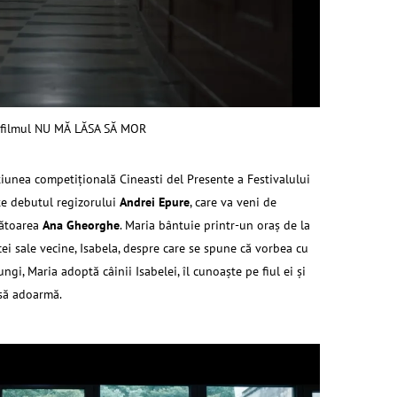
 filmul NU MĂ LĂSA SĂ MOR
iunea competiţională Cineasti del Presente a Festivalului
te debutul regizorului
Andrei Epure
, care va veni de
cătoarea
Ana Gheorghe
. Maria bântuie printr-un oraş de la
i sale vecine, Isabela, despre care se spune că vorbea cu
ngi, Maria adoptă câinii Isabelei, îl cunoaşte pe fiul ei şi
 să adoarmă.