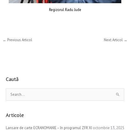
Regizorul Radu Jude
←
Previous Articol
Next Articol
→
Caută
S
e
a
Articole
r
c
Lansare de carte ECRANOMANIE – în programul ZFR XI
octombrie 13, 2025