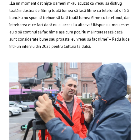
„La un moment dat niște oameni m-au acuzat că vreau să distrug
toată industria de film și toată lumea să facă filme cu telefonul și fără
bani. Eu nu spun că trebuie să facă toată lumea filme cu telefonul, dar
întrebarea e: ce faci dacă nu ai acces la altceva? Răspunsul meu este:
eu o să continui să fac filme așa cum pot. Nu mă interesează dacă
sunt considerate bune sau proaste, eu vreau să fac filme” – Radu Jude,
într-un interviu din 2025 pentru Cultura la dubă.