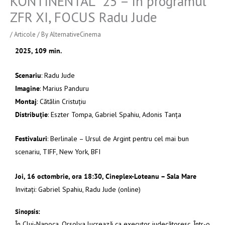
KONTINENTAL `25 – în programul
ZFR XI, FOCUS Radu Jude
/
Articole
/ By
AlternativeCinema
2025, 109 min.
Scenariu
: Radu Jude
Imagine
: Marius Panduru
Montaj
: Cătălin Cristuţiu
Distribuţie
: Eszter Tompa, Gabriel Spahiu, Adonis Tanţa
Festivaluri
: Berlinale – Ursul de Argint pentru cel mai bun
scenariu, TIFF, New York, BFI
Joi, 16 octombrie, ora 18:30, Cineplex-Loteanu – Sala Mare
Invitaţi: Gabriel Spahiu, Radu Jude (online)
Sinopsis:
În Cluj-Napoca, Orsolya lucrează ca executor judecătoresc. Într-o