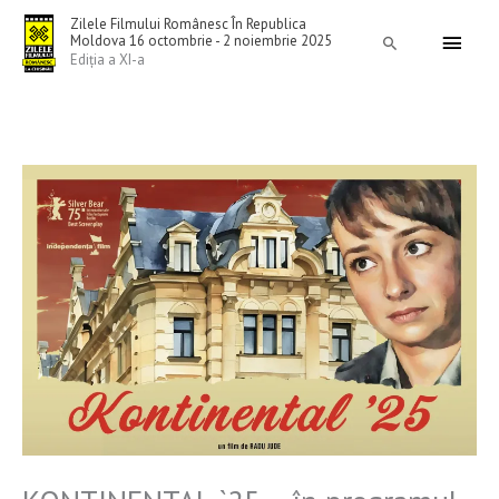
Skip
Main
Zilele Filmului Românesc În Republica
to
Moldova 16 octombrie - 2 noiembrie 2025
Search
Menu
Ediția a XI-a
content