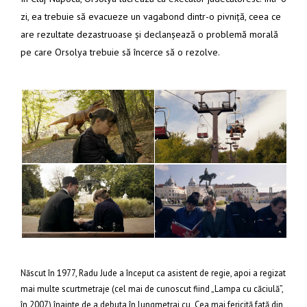
zi, ea trebuie să evacueze un vagabond dintr-o pivniță, ceea ce
are rezultate dezastruoase și declanșează o problemă morală
pe care Orsolya trebuie să încerce să o rezolve.
Născut în 1977, Radu Jude a început ca asistent de regie, apoi a regizat
mai multe scurtmetraje (cel mai de cunoscut fiind „Lampa cu căciulă”,
în 2007) înainte de a debuta în lungmetraj cu „Cea mai fericită fată din