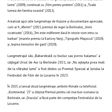
lume” (2009), continuat cu „Film pentru prieteni” (2011) şi „Toată
lumea din familia noastră” (2012).
A realizat apoi alte lungmetraje de ficţiune şi documentare apreciate,
cum ar fi „Aferim!” (2015, premiul de regie la Berlinale), „Inimi
cicatrizate” (2016), „Îmi este indiferent dacă în istorie vom intra ca
barbari” (marele premiu la Karlovy Vary), „Tipografic Majuscul” (2020)
şi „Ieşirea trenurilor din gară” (2020).
Lungmetrajul său „Babardeală cu bucluc sau porno balamuc” a
câştigat Ursul de Aur la Berlinale 2021, iar „Nu aştepta prea mult
de la sfârşitul lumii” a fost distins cu Premiul Special al Juriului la
Festivalul de Film de la Locarno în 2023.
În 2025, a lansat două lungmetraje, ambele filmate cu telefonul:
„Kontinental `25” a obţinut Premiul pentru cel mai bun scenariu la
Berlinale, iar „Dracula” a făcut parte din competiţia Festivalului de la
Locarno.