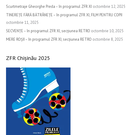
h
Scurtmetraje Gheorghe Preda – în programul ZFR XI
octombrie 12, 2025
f
TINEREȚE FĂRĂ BĂTRÂNEȚE – în programul ZFR XI, FILM PENTRU COPII
o
octombrie 11, 2025
r
SECVENȚE – în programul ZFR XI, secțiunea RETRO
octombrie 10, 2025
:
MERE ROȘII – în programul ZFR XI, secțiunea RETRO
octombrie 8, 2025
ZFR Chișinău 2025