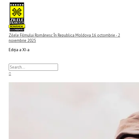
Main
Skip
Search
Search
S
Menu
to
for:
e
content
a
r
c
Zilele Filmului Românesc În Republica Moldova 16 octombrie - 2
noiembrie 2025
h
Ediția a XI-a
f
o
r
: