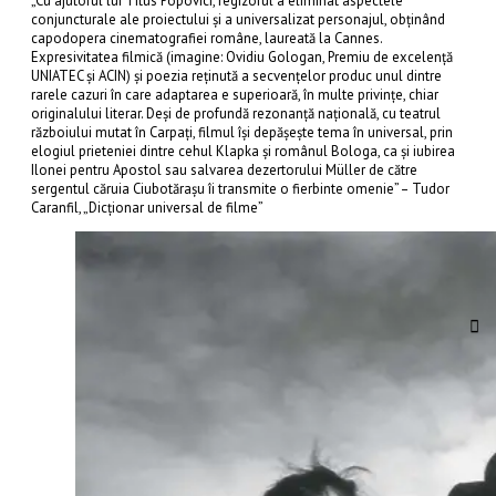
„Cu ajutorul lui Titus Popovici, regizorul a eliminat aspectele
conjuncturale ale proiectului şi a universalizat personajul, obţinând
capodopera cinematografiei române, laureată la Cannes.
Expresivitatea filmică (imagine: Ovidiu Gologan, Premiu de excelenţă
UNIATEC şi ACIN) şi poezia reţinută a secvenţelor produc unul dintre
rarele cazuri în care adaptarea e superioară, în multe privinţe, chiar
originalului literar. Deşi de profundă rezonanţă naţională, cu teatrul
războiului mutat în Carpaţi, filmul îşi depăşeşte tema în universal, prin
elogiul prieteniei dintre cehul Klapka şi românul Bologa, ca şi iubirea
Ilonei pentru Apostol sau salvarea dezertorului Müller de către
sergentul căruia Ciubotăraşu îi transmite o fierbinte omenie” – Tudor
Caranfil, „Dicţionar universal de filme”