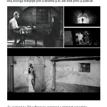
vină, Bologa sfârşeşte prin a dezerta şi el, dar este prins şi judecat.