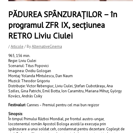
PĂDUREA SPÂNZURAȚILOR – în
programul ZFR IX, secțiunea
RETRO Liviu Ciulei
/
Articole
/ By
AlternativeCinema
965, 156 min.
Regie: Liviu Ciulei
Scenariul: Titus Popovici
Imaginea: Ovidiu Gologan
Montaj: Yolanda Mîntulescu, Dan Naum
Muzică: Theodor Grigoriu
Distribuţie: Victor Rebengiuc, Liviu Ciulei, Ştefan Ciubotăraşu, Ana
Széles, Gina Patrichi, Emil Botta, Ion Caramitru, Mariana Mihuţ, György
Kovács, András Csiky
Festivaluri
: Cannes – Premiul pentru cel mai bun regizor
Sinopsis
:
În timpul Primului Război Mondial, pe frontul austro-ungar,
locotenentul român Apostol Bologa asistă la execuţia prin
spânzurare a unui soldat ceh, condamnat pentru dezertare. Copleşit de