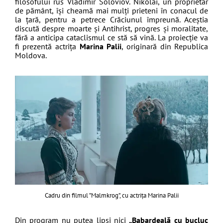
filosofului rus Vladimir Soloviov. Nikolai, un proprietar
de pământ, îşi cheamă mai mulţi prieteni în conacul de
la ţară, pentru a petrece Crăciunul împreună. Aceştia
discută despre moarte şi Antihrist, progres şi moralitate,
fără a anticipa cataclismul ce stă să vină. La proiecţie va
fi prezentă actriţa
Marina Palii
, originară din Republica
Moldova.
Cadru din filmul ”Malmkrog”, cu actrița Marina Palii
Din program nu putea lipsi nici
„Babardeală cu bucluc