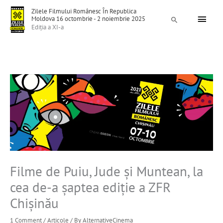
Skip
Main
Zilele Filmului Românesc În Republica
to
Moldova 16 octombrie - 2 noiembrie 2025
Search
Menu
Ediția a XI-a
content
Filme de Puiu, Jude şi Muntean, la
cea de-a şaptea ediţie a ZFR
Chişinău
1 Comment
/
Articole
/ By
AlternativeCinema