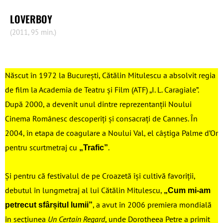
LOVERBOY
(2011, 95 min.)
Născut în 1972 la București, Cătălin Mitulescu a absolvit regia
de film la Academia de Teatru și Film (ATF) „I. L. Caragiale”.
După 2000, a devenit unul dintre reprezentanții Noului
Cinema Românesc descoperiți și consacrați de Cannes. În
2004, în etapa de coagulare a Noului Val, el câștiga Palme d’Or
pentru scurtmetraj cu
.
„Trafic”
Și pentru că festivalul de pe Croazetă își cultivă favoriții,
debutul în lungmetraj al lui Cătălin Mitulescu,
„Cum mi-am
, a avut în 2006 premiera mondială
petrecut sfârșitul lumii”
în secțiunea
Un Certain Regard
, unde Dorotheea Petre a primit