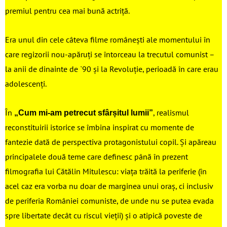
premiul pentru cea mai bună actriță.
Era unul din cele câteva filme românești ale momentului în
care regizorii nou-apăruți se întorceau la trecutul comunist –
la anii de dinainte de `90 și la Revoluție, perioadă în care erau
adolescenți.
În
, realismul
„Cum mi-am petrecut sfârșitul lumii”
reconstituirii istorice se îmbina inspirat cu momente de
fantezie dată de perspectiva protagonistului copil. Și apăreau
principalele două teme care definesc până în prezent
filmografia lui Cătălin Mitulescu: viața trăită la periferie (în
acel caz era vorba nu doar de marginea unui oraș, ci inclusiv
de periferia României comuniste, de unde nu se putea evada
spre libertate decât cu riscul vieții) și o atipică poveste de