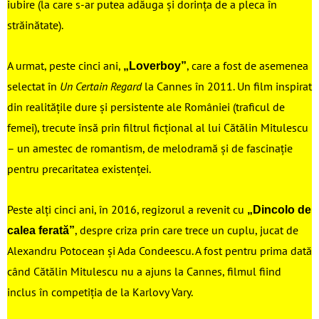
iubire (la care s-ar putea adăuga și dorința de a pleca în
străinătate).
A urmat, peste cinci ani,
, care a fost de asemenea
„Loverboy”
selectat în
Un Certain Regard
la Cannes în 2011. Un film inspirat
din realitățile dure și persistente ale României (traficul de
femei), trecute însă prin filtrul ficțional al lui Cătălin Mitulescu
– un amestec de romantism, de melodramă și de fascinație
pentru precaritatea existenței.
Peste alți cinci ani, în 2016, regizorul a revenit cu
„Dincolo de
, despre criza prin care trece un cuplu, jucat de
calea ferată”
Alexandru Potocean și Ada Condeescu. A fost pentru prima dată
când Cătălin Mitulescu nu a ajuns la Cannes, filmul fiind
inclus în competiția de la Karlovy Vary.