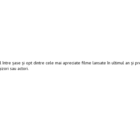
între şase şi opt dintre cele mai apreciate filme lansate în ultimul an şi pr
izori sau actori.