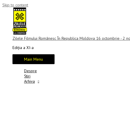
Skip to content
Zilele Filmului Românesc În Republica Moldova 16 octombrie - 2 
Ediția a XI-a
Main Menu
Despre
Știri
Arhiva