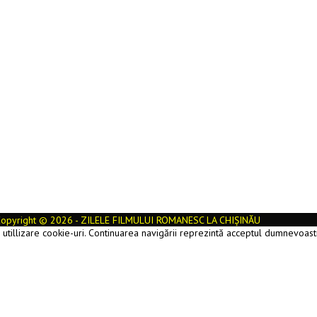
opyright © 2026 - ZILELE FILMULUI ROMANESC LA CHIȘINĂU
e utillizare cookie-uri. Continuarea navigării reprezintă acceptul dumnevoast